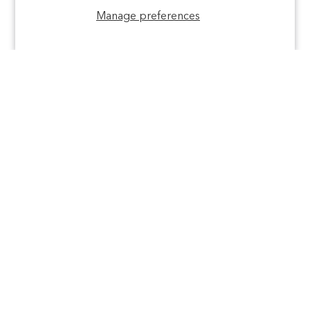
expérience.
Politique de confidentialité
Manage preferences
REFUSER
ACCEPTER