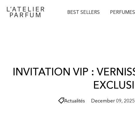
O
N
BEST SELLERS
PERFUME
T
E
N
T
INVITATION VIP : VERN
EXCLUSI
Actualités
December 09, 2025