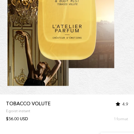
TOBACCO VOLUTE
4.9
Egoist instant
$56.00 USD
1 format