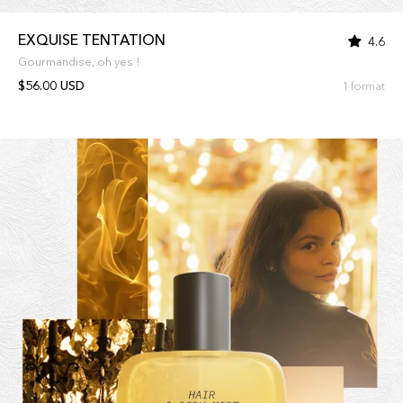
EXQUISE TENTATION
4.6
Gourmandise, oh yes !
$56.00 USD
1 format