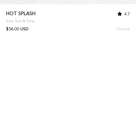
HOT SPLASH
4.7
Sea, Sun & Sexy
$56.00 USD
1 format